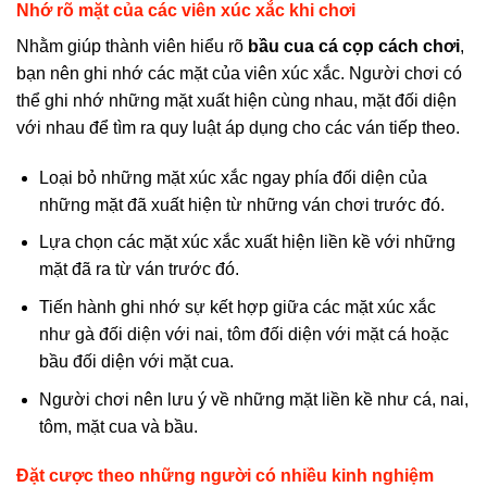
Nhớ rõ mặt của các viên xúc xắc khi chơi
Nhằm giúp thành viên hiểu rõ
bầu cua cá cọp cách chơi
,
bạn nên ghi nhớ các mặt của viên xúc xắc. Người chơi có
thể ghi nhớ những mặt xuất hiện cùng nhau, mặt đối diện
với nhau để tìm ra quy luật áp dụng cho các ván tiếp theo.
Loại bỏ những mặt xúc xắc ngay phía đối diện của
những mặt đã xuất hiện từ những ván chơi trước đó.
Lựa chọn các mặt xúc xắc xuất hiện liền kề với những
mặt đã ra từ ván trước đó.
Tiến hành ghi nhớ sự kết hợp giữa các mặt xúc xắc
như gà đối diện với nai, tôm đối diện với mặt cá hoặc
bầu đối diện với mặt cua.
Người chơi nên lưu ý về những mặt liền kề như cá, nai,
tôm, mặt cua và bầu.
Đặt cược theo những người có nhiều kinh nghiệm