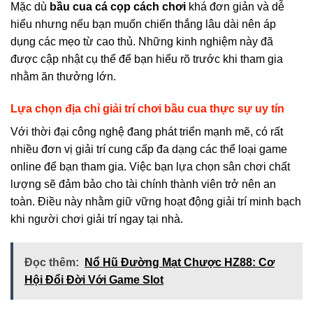
Mặc dù
bầu cua cá cọp cách chơi
khá đơn giản và dễ
hiểu nhưng nếu bạn muốn chiến thắng lâu dài nên áp
dụng các mẹo từ cao thủ. Những kinh nghiệm này đã
được cập nhật cụ thể để bạn hiểu rõ trước khi tham gia
nhằm ăn thưởng lớn.
Lựa chọn địa chỉ giải trí chơi bầu cua thực sự uy tín
Với thời đại công nghệ đang phát triển mạnh mẽ, có rất
nhiều đơn vị giải trí cung cấp đa dạng các thể loại game
online để bạn tham gia. Việc bạn lựa chọn sân chơi chất
lượng sẽ đảm bảo cho tài chính thành viên trở nên an
toàn. Điều này nhằm giữ vững hoạt động giải trí minh bạch
khi người chơi giải trí ngay tại nhà.
Đọc thêm:
Nổ Hũ Đường Mạt Chược HZ88: Cơ
Hội Đổi Đời Với Game Slot