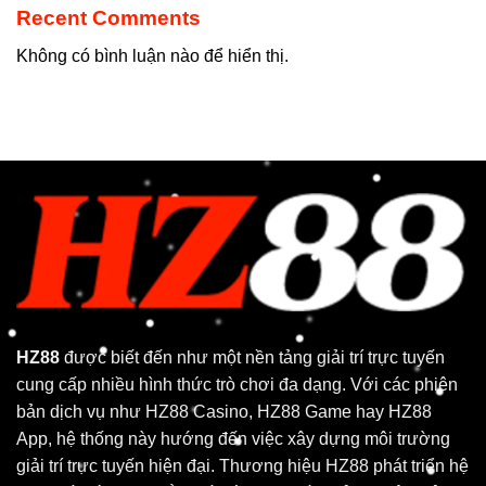
Recent Comments
Không có bình luận nào để hiển thị.
HZ88
được biết đến như một nền tảng giải trí trực tuyến
cung cấp nhiều hình thức trò chơi đa dạng. Với các phiên
bản dịch vụ như HZ88 Casino, HZ88 Game hay HZ88
App, hệ thống này hướng đến việc xây dựng môi trường
giải trí trực tuyến hiện đại. Thương hiệu HZ88 phát triển hệ