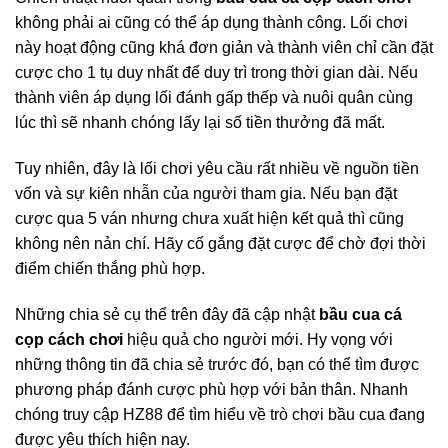
không phải ai cũng có thể áp dụng thành công. Lối chơi
này hoạt động cũng khá đơn giản và thành viên chỉ cần đặt
cược cho 1 tụ duy nhất để duy trì trong thời gian dài. Nếu
thành viên áp dụng lối đánh gấp thếp và nuôi quân cùng
lúc thì sẽ nhanh chóng lấy lại số tiền thưởng đã mất.
Tuy nhiên, đây là lối chơi yêu cầu rất nhiều về nguồn tiền
vốn và sự kiên nhẫn của người tham gia. Nếu bạn đặt
cược qua 5 ván nhưng chưa xuất hiện kết quả thì cũng
không nên nản chí. Hãy cố gắng đặt cược để chờ đợi thời
điểm chiến thắng phù hợp.
Những chia sẻ cụ thể trên đây đã cập nhật
bầu cua cá
cọp cách chơi
hiệu quả cho người mới. Hy vọng với
những thông tin đã chia sẻ trước đó, bạn có thể tìm được
phương pháp đánh cược phù hợp với bản thân. Nhanh
chóng truy cập HZ88 để tìm hiểu về trò chơi bầu cua đang
được yêu thích hiện nay.