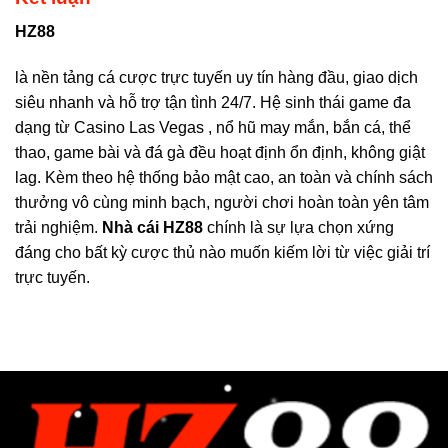
HZ88
là nền tảng cá cược trực tuyến uy tín hàng đầu, giao dịch
siêu nhanh và hỗ trợ tận tình 24/7. Hệ sinh thái game đa
dạng từ Casino Las Vegas , nổ hũ may mắn, bắn cá, thể
thao, game bài và đá gà đều hoạt định ổn định, không giật
lag. Kèm theo hệ thống bảo mật cao, an toàn và chính sách
thưởng vô cùng minh bạch, người chơi hoàn toàn yên tâm
trải nghiệm.
Nhà cái HZ88
chính là sự lựa chọn xứng
đáng cho bất kỳ cược thủ nào muốn kiếm lời từ việc giải trí
trực tuyến.