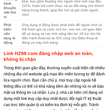
khai, bao gồm thưởng cho người chơi mới nạp đầu
trình
111%, hoàn trả cược thua, và ưu đãi vàng cho khách
khuyến
hàng trung thành, giúp thu hút và giữ chân người
mãi thú
chơi.
vị
Phát
Ứng dụng di động được phát triển để người chơi có
triển
thể tham gia cá cược mọi lúc, mọi nơi, với giao diện
nền
dễ sử dụng và các tính năng tiện lợi, hỗ trợ cho hệ
tảng di
điều hành Android và IOS cũng như Điện thoại di
động
động và máy tính bảng.
Link HZ88 com đăng nhập web an toàn,
không bị chặn
Trong thời gian gần đây, thường xuyên xuất hiện rất nhiều
những địa chỉ website giả mạo tên miền tương tự để đánh
lừa người chơi. Bạn cần chú ý, mọi truy cập ngoài hệ
thống đều có thể có khả năng tiềm ẩn những rủi ro về bảo
mật và thông tin cá nhân. Lưu ý, nhà cái hiện chỉ đang sử
dụng một link truy cập duy nhất được đội ngũ IT kỹ thuật
cao trực tiến quản lý và kiểm tra định kỳ mỗi giờ. Tránh