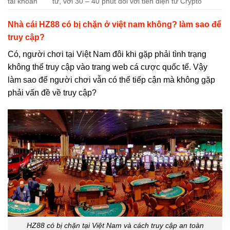
tài khoản
tử, với 30 – 40 phút đối với tiền điện tử Crypto
Nhà cái HZ88 có bị chặn ở việt nam không? làm sao để
truy cập?
Có, người chơi tại Việt Nam đôi khi gặp phải tình trạng
không thể truy cập vào trang web cá cược quốc tế. Vậy
làm sao để người chơi vẫn có thể tiếp cận mà không gặp
phải vấn đề về truy cập?
HZ88 có bị chặn tại Việt Nam và cách truy cập an toàn