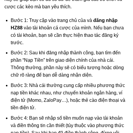
cược các kèo mà bạn yêu thích.
Bước 1: Truy cập vào trang chủ của và
đăng nhập
HZ88
vào tài khoản cá cược của mình. Nếu bạn chưa
có tài khoản, bạn sẽ cần thực hiện thao tác đăng ký
trước.
Bước 2: Sau khi đăng nhập thành công, bạn tìm đến
phần “Nạp Tiền” trên giao diện chính của nhà cái.
Thông thường, phần này sẽ có biểu tượng hoặc dòng
chữ rõ ràng để bạn dễ dàng nhận diện.
Bước 3: Nhà cái thường cung cấp nhiều phương thức
nạp tiền khác nhau, như chuyển khoản ngân hàng, ví
điện tử (Momo, ZaloPay…), hoặc thẻ cào điện thoại và
tiền điện tử.
Bước 4: Bạn sẽ nhập số tiền muốn nạp vào tài khoản
và điền thông tin cần thiết (tùy thuộc vào phương thức
nạp tiền). Sau khi bạn đã điền thành công, đừng vội