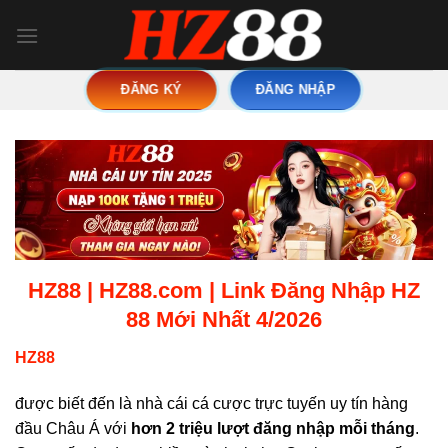
Bỏ
qua
nội
dung
ĐĂNG KÝ
ĐĂNG NHẬP
HZ88 | HZ88.com | Link Đăng Nhập HZ
88 Mới Nhất 4/2026
HZ88
được biết đến là nhà cái cá cược trực tuyến uy tín hàng
đầu Châu Á với
hơn 2 triệu lượt đăng nhập mỗi tháng
.