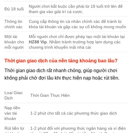
Người chơi bắt buộc cần phải từ 18 tuổi trở lên để
Đủ 18 tuổi
tham gia vào giải trí cá cược.
Thông tin
Cung cấp thông tin cá nhân chính xác để tránh bị
chính xác
khóa tài khoản và gặp các sự cố không mong muốn
Một tài
Mỗi người chơi chỉ được phép tạo một tài khoản tại
khoản cho
HZ88 Vip
. Nhằm tránh trường hợp lạm dụng các
mỗi người
chương trình khuyến mãi nhà cái
Thời gian giao dịch của nền tảng khoảng bao lâu?
Thời gian giao dịch rất nhanh chóng, giúp người chơi
không phải chờ đợi lâu khi thực hiện nạp hoặc rút tiền.
Loại Giao
Thời Gian Thực Hiện
Dịch
Nạp tiền
vào tài
1-2 phút cho tất cả các phương thức giao dịch
khoản
Rút tiền từ
1-2 phút đối với phương thức ngân hàng và ví điện