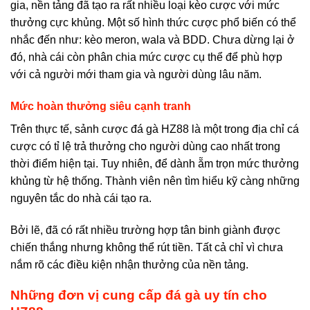
gia, nền tảng đã tạo ra rất nhiều loại kèo cược với mức
thưởng cực khủng. Một số hình thức cược phổ biến có thể
nhắc đến như: kèo meron, wala và BDD. Chưa dừng lại ở
đó, nhà cái còn phân chia mức cược cụ thể để phù hợp
với cả người mới tham gia và người dùng lâu năm.
Mức hoàn thưởng siêu cạnh tranh
Trên thực tế, sảnh cược đá gà HZ88 là một trong địa chỉ cá
cược có tỉ lệ trả thưởng cho người dùng cao nhất trong
thời điểm hiện tại. Tuy nhiên, để dành ẵm trọn mức thưởng
khủng từ hệ thống. Thành viên nên tìm hiểu kỹ càng những
nguyên tắc do nhà cái tạo ra.
Bởi lẽ, đã có rất nhiều trường hợp tân binh giành được
chiến thắng nhưng không thể rút tiền. Tất cả chỉ vì chưa
nắm rõ các điều kiện nhận thưởng của nền tảng.
Những đơn vị cung cấp đá gà uy tín cho