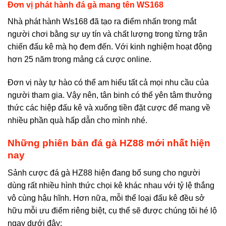
Đơn vị phát hành đá gà mang tên WS168
Nhà phát hành Ws168 đã tạo ra điểm nhấn trong mắt
người chơi bằng sự uy tín và chất lượng trong từng trận
chiến đấu kê mà họ đem đến. Với kinh nghiệm hoạt động
hơn 25 năm trong mảng cá cược online.
Đơn vị này tự hào có thể am hiểu tất cả mọi nhu cầu của
người tham gia. Vậy nên, tân binh có thể yên tâm thưởng
thức các hiệp đấu kê và xuống tiền đặt cược để mang về
nhiều phần quà hấp dẫn cho mình nhé.
Những phiên bản đá gà HZ88 mới nhất hiện
nay
Sảnh cược đá gà HZ88 hiện đang bổ sung cho người
dùng rất nhiều hình thức chọi kê khác nhau với tỷ lệ thắng
vô cùng hậu hĩnh. Hơn nữa, mỗi thể loại đấu kê đều sở
hữu mỗi ưu điểm riêng biệt, cụ thể sẽ được chúng tôi hé lộ
ngay dưới đây: