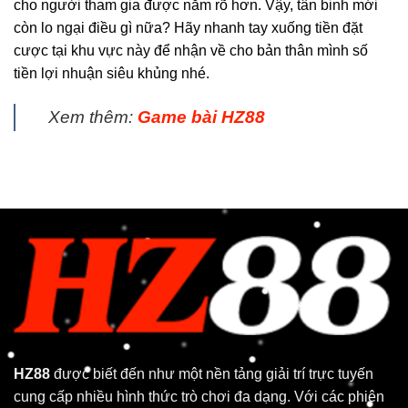
cho người tham gia được nắm rõ hơn. Vậy, tân binh mới
còn lo ngại điều gì nữa? Hãy nhanh tay xuống tiền đặt
cược tại khu vực này để nhận về cho bản thân mình số
tiền lợi nhuận siêu khủng nhé.
Xem thêm:
Game bài HZ88
HZ88
được biết đến như một nền tảng giải trí trực tuyến
cung cấp nhiều hình thức trò chơi đa dạng. Với các phiên