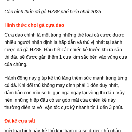
Các hình thức đá gà HZ88 phổ biến nhất 2025
Hình thức chọi gà cựa dao
Cựa dao chính là một trong những thể loại cá cược được
nhiều người nhận định là hấp dẫn và thú vị nhất tại sảnh
cược đá gà HZ88. Hầu hết các chiến kê trước khi ra sân
thi đấu sẽ được gắn thêm 1 cựa kim sắc bén vào vùng cựa
của chúng.
Hành động này giúp kê thủ tăng thêm sức mạnh trong từng
cú đá. Khi đối thủ không may dính phải 1 đòn duy nhất,
đảm bảo con mồi sẽ bị gục ngã ngay tại vòng thi đấu. Vậy
nên, những hiệp đấu có sự góp mặt của chiến kê này
thường diễn ra với vận tốc cực kỳ nhanh từ 1 đến 3 phút.
Đá kê cựa sắt
Với loại hình này, kê thủ khi tham gia sẽ được chủ nhân