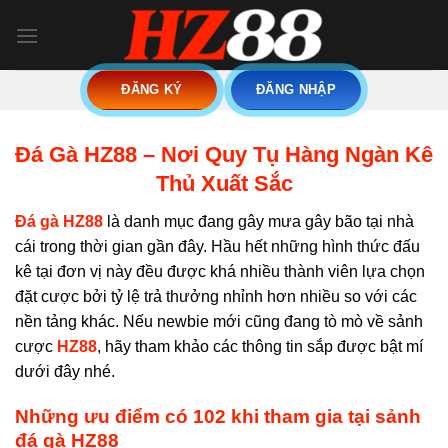
Bỏ
qua
nội
dung
ĐĂNG KÝ
ĐĂNG NHẬP
Đá Gà HZ88 – Nơi Quy Tụ Hàng Ngàn Kê
Thủ Xuất Sắc
Đá gà HZ88
là danh mục đang gây mưa gây bão tại nhà
cái trong thời gian gần đây. Hầu hết những hình thức đấu
kê tại đơn vị này đều được khá nhiều thành viên lựa chọn
đặt cược bởi tỷ lệ trả thưởng nhỉnh hơn nhiều so với các
nền tảng khác. Nếu newbie mới cũng đang tò mò về sảnh
cược
HZ88
, hãy tham khảo các thông tin sắp được bật mí
dưới đây nhé.
Những ưu điểm có 102 khi tham gia tại sảnh
đá gà HZ88